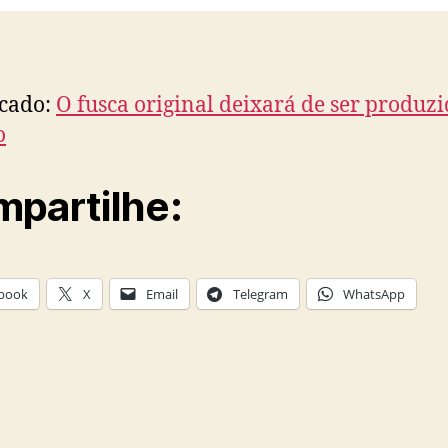
cado:
O fusca original deixará de ser produz
o
partilhe:
book
X
Email
Telegram
WhatsApp