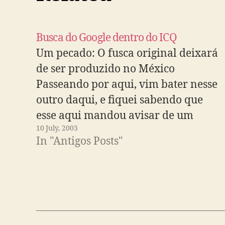
Busca do Google dentro do ICQ
Um pecado: O fusca original deixará
de ser produzido no México
Passeando por aqui, vim bater nesse
outro daqui, e fiquei sabendo que
esse aqui mandou avisar de um
10 July, 2003
Google com Thumbnails dentro dos
In "Antigos Posts"
domínios do ICQ.