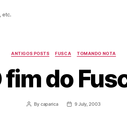
 etc.
Categories
ANTIGOS POSTS
FUSCA
TOMANDO NOTA
 fim do Fus
By
caparica
9 July, 2003
Post
Post
author
date