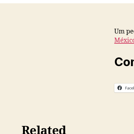
Um pe
Méxic
Com
Face
Related