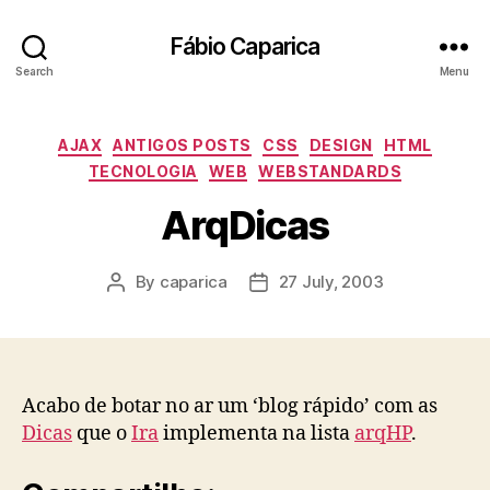
Fábio Caparica
Search
Menu
Categories
AJAX
ANTIGOS POSTS
CSS
DESIGN
HTML
TECNOLOGIA
WEB
WEBSTANDARDS
ArqDicas
By
caparica
27 July, 2003
Post
Post
author
date
Acabo de botar no ar um ‘blog rápido’ com as
Dicas
que o
Ira
implementa na lista
arqHP
.