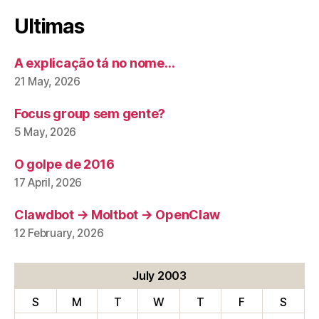
Ultimas
A explicação tá no nome…
21 May, 2026
Focus group sem gente?
5 May, 2026
O golpe de 2016
17 April, 2026
Clawdbot → Moltbot → OpenClaw
12 February, 2026
July 2003
S
M
T
W
T
F
S