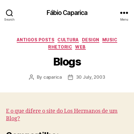
Fábio Caparica
Search
Menu
Categories
ANTIGOS POSTS
CULTURA
DESIGN
MUSIC
RHETORIC
WEB
Blogs
By
caparica
30 July, 2003
Post
Post
author
date
E o que difere o site do Los Hermanos de um
Blog?