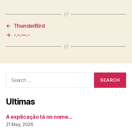
←
ThunderBird
→
-.–.—.-
Search
for:
Ultimas
A explicação tá no nome…
21 May, 2026