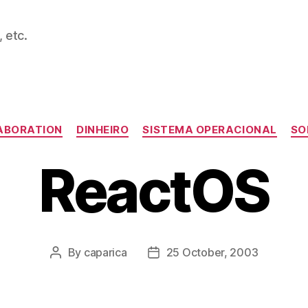
 etc.
Categories
ABORATION
DINHEIRO
SISTEMA OPERACIONAL
SO
ReactOS
By
caparica
25 October, 2003
Post
Post
author
date