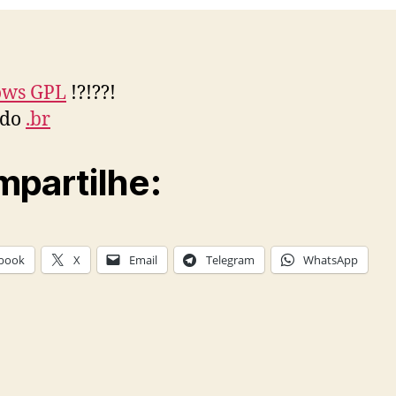
ws GPL
!?!??!
 do
.br
partilhe:
book
X
Email
Telegram
WhatsApp