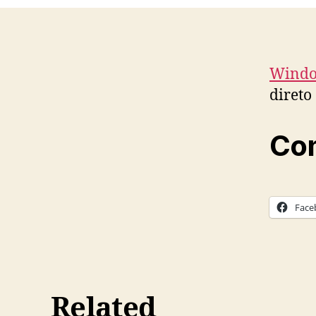
Windo
direto
Com
Face
Related